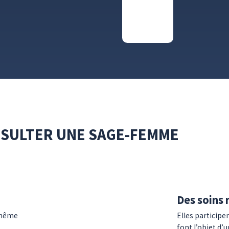
NSULTER UNE SAGE-FEMME
Des soins
 même
Elles participen
font l’objet d’