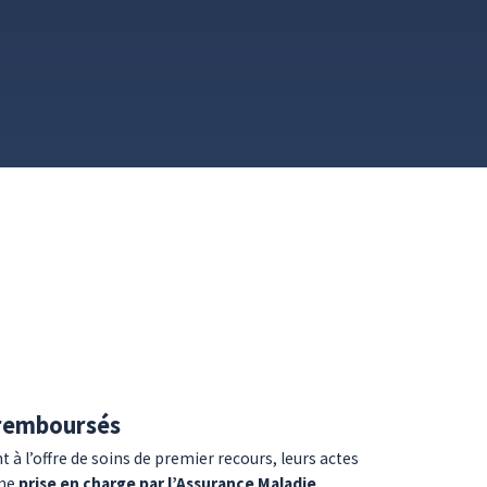
 remboursés
t à l’offre de soins de premier recours, leurs actes
une
prise en charge par l’Assurance Maladie
.