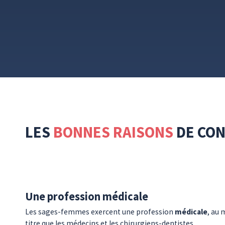
LES
BONNES RAISONS
DE CO
Une profession médicale
Les sages-femmes exercent une profession
médicale
, au
titre que les médecins et les chirurgiens-dentistes.