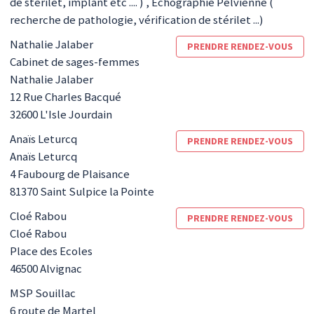
de stérilet, implant etc .... ) , Echographie Pelvienne (
recherche de pathologie, vérification de stérilet ...)
Nathalie
Jalaber
PRENDRE RENDEZ-VOUS
Cabinet de sages-femmes
Nathalie Jalaber
12 Rue Charles Bacqué
32600
L'Isle Jourdain
Anaïs
Leturcq
PRENDRE RENDEZ-VOUS
Anaïs Leturcq
4 Faubourg de Plaisance
81370
Saint Sulpice la Pointe
Cloé
Rabou
PRENDRE RENDEZ-VOUS
Cloé Rabou
Place des Ecoles
46500
Alvignac
MSP Souillac
6 route de Martel