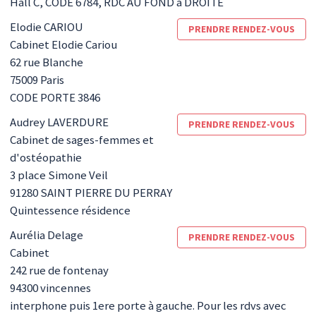
Hall C, CODE 6784, RDC AU FOND à DROITE
Elodie
CARIOU
PRENDRE RENDEZ-VOUS
Cabinet Elodie Cariou
62 rue Blanche
75009
Paris
CODE PORTE 3846
Audrey
LAVERDURE
PRENDRE RENDEZ-VOUS
Cabinet de sages-femmes et
d'ostéopathie
3 place Simone Veil
91280
SAINT PIERRE DU PERRAY
Quintessence résidence
Aurélia
Delage
PRENDRE RENDEZ-VOUS
Cabinet
242 rue de fontenay
94300
vincennes
interphone puis 1ere porte à gauche. Pour les rdvs avec