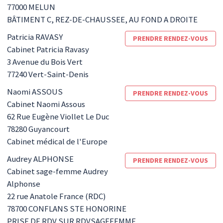
77000
MELUN
BÂTIMENT C, REZ-DE-CHAUSSEE, AU FOND A DROITE
Patricia
RAVASY
PRENDRE RENDEZ-VOUS
Cabinet Patricia Ravasy
3 Avenue du Bois Vert
77240
Vert-Saint-Denis
Naomi
ASSOUS
PRENDRE RENDEZ-VOUS
Cabinet Naomi Assous
62 Rue Eugène Viollet Le Duc
78280
Guyancourt
Cabinet médical de l'Europe
Audrey
ALPHONSE
PRENDRE RENDEZ-VOUS
Cabinet sage-femme Audrey
Alphonse
22 rue Anatole France (RDC)
78700
CONFLANS STE HONORINE
PRISE DE RDV SUR RDVSAGEFEMME