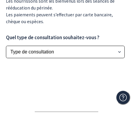
Les nourrissons sont les bienvenus lors des séances de
rééducation du périnée.
Les paiements peuvent s’effectuer par carte bancaire,
chèque ou espèces.
Quel type de consultation souhaitez-vous ?
Une question ? N'hésitez pas à
nous contacter
Rendez-vous sage-femme, proposé par
Maieuticapp
, logiciel de suivi