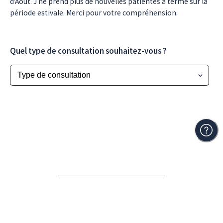
d'Aout. J ne prend plus de nouvelles patientes à terme sur la
période estivale. Merci pour votre compréhension.
Quel type de consultation souhaitez-vous ?
Une question ? N'hésitez pas à
nous contacter
Rendez-vous sage-femme, proposé par
Maieuticapp
, logiciel de suivi
de patientèle pour sages-femmes libérales